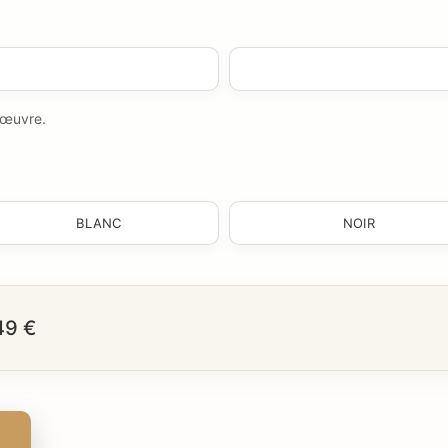
e œuvre.
BLANC
NOIR
49 €