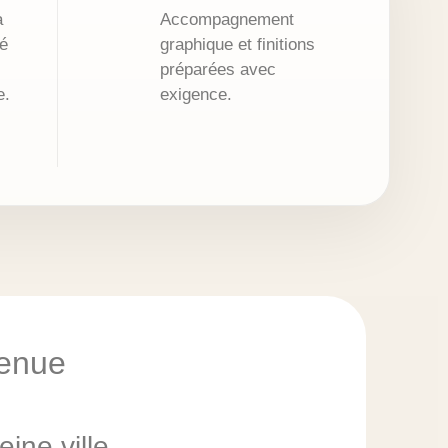
à
Accompagnement
é
graphique et finitions
préparées avec
e.
exigence.
venue
ine ville