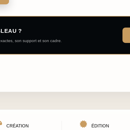
BLEAU ?
xactes, son support et son cadre.
CRÉATION
ÉDITION