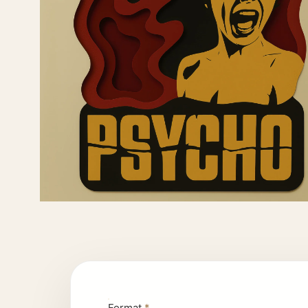
Format
*