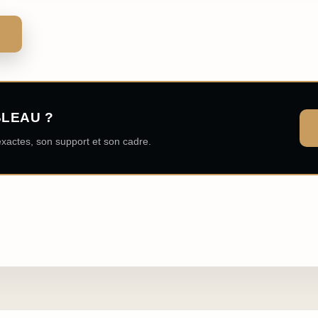
BLEAU ?
xactes, son support et son cadre.