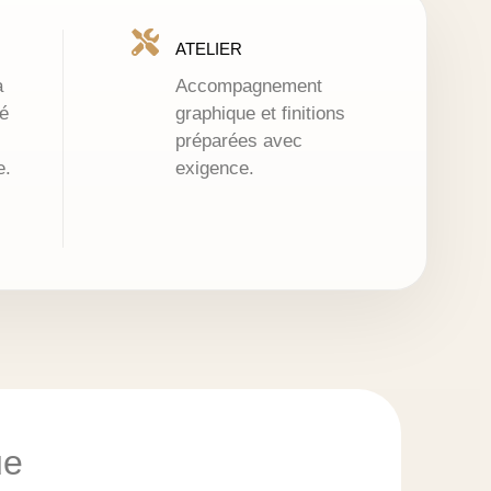
ATELIER
à
Accompagnement
é
graphique et finitions
préparées avec
e.
exigence.
ue