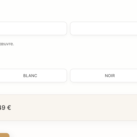
e œuvre.
BLANC
NOIR
49 €