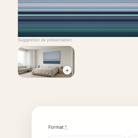
Suggestion de présentation
+
Format
*