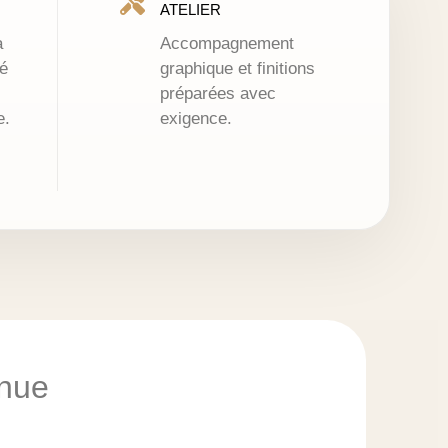
ATELIER
à
Accompagnement
é
graphique et finitions
préparées avec
e.
exigence.
enue