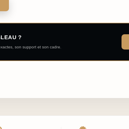
BLEAU ?
xactes, son support et son cadre.