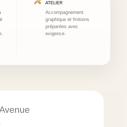
ATELIER
à
Accompagnement
é
graphique et finitions
préparées avec
e.
exigence.
c Avenue
.