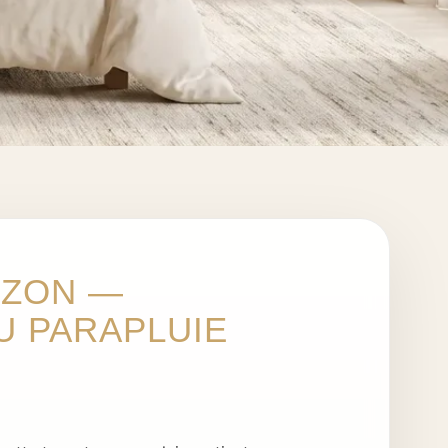
IZON —
U PARAPLUIE