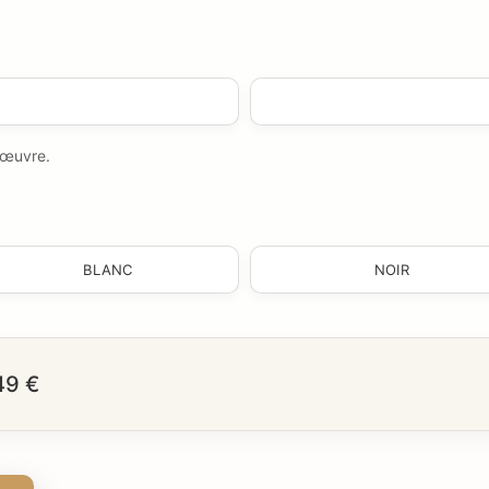
e œuvre.
BLANC
NOIR
49 €