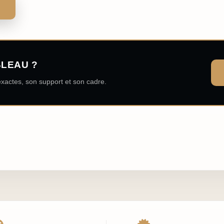
BLEAU ?
xactes, son support et son cadre.