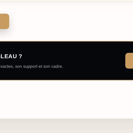
BLEAU ?
xactes, son support et son cadre.