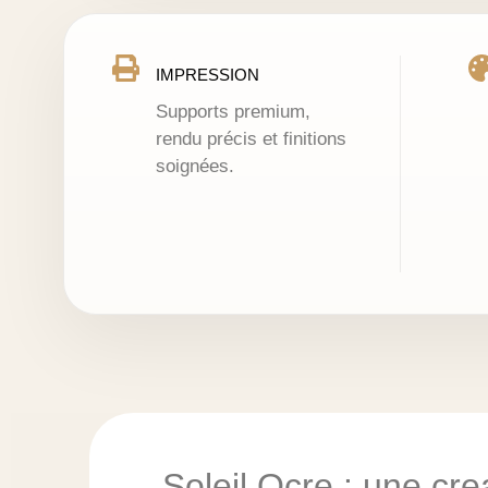
IMPRESSION
Supports premium,
rendu précis et finitions
soignées.
– Soleil Ocre : une cr