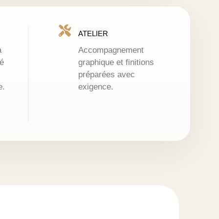
ATELIER
à
Accompagnement
é
graphique et finitions
préparées avec
e.
exigence.