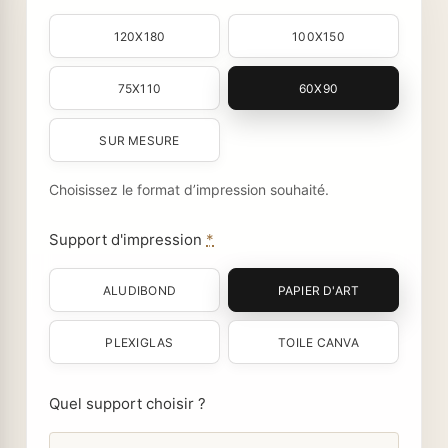
120X180
100X150
75X110
60X90
SUR MESURE
Choisissez le format d’impression souhaité.
Support d'impression
*
ALUDIBOND
PAPIER D'ART
PLEXIGLAS
TOILE CANVA
Quel support choisir ?